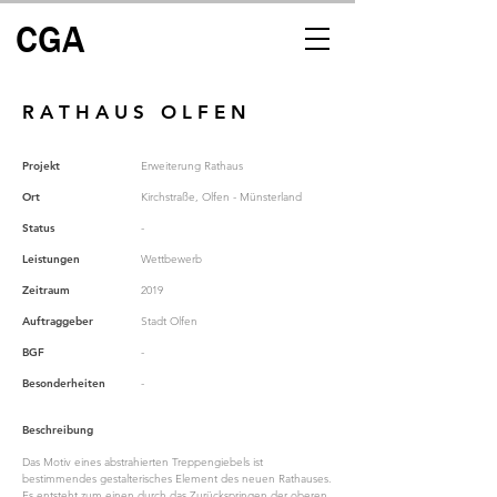
CGA
R A T H A U S O L F E N
Projekt
Erweiterung Rathaus
Ort
Kirchstraße, Olfen - Münsterland
Status
-
Leistungen
Wettbewerb
Zeitraum
2019
Auftraggeber
Stadt Olfen
BGF
-
Besonderheiten
-
Beschreibung
Das Motiv eines abstrahierten Treppengiebels ist 
bestimmendes gestalterisches Element des neuen Rathauses. 
Es entsteht zum einen durch das Zurückspringen der oberen 