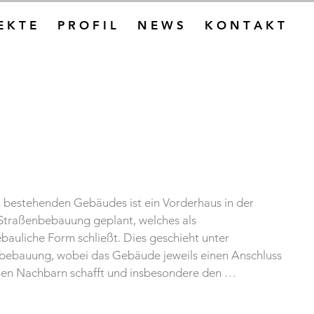
E K T E
P R O F I L
N E W S
K O N T A K T
n bestehenden Gebäudes ist ein Vorderhaus in der 
Straßenbebauung geplant, welches als 
auliche Form schließt. Dies geschieht unter 
bebauung, wobei das Gebäude jeweils einen Anschluss 
hen Nachbarn schafft und insbesondere den 
Nachbarn, dadurch respektiert. Im Bereich des 
tenflügel geplant, der sich am Bestand des Seitenflügels 