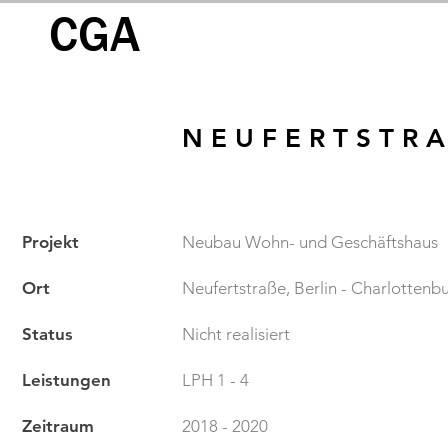
CGA
N E U F E R T S T R A
Projekt
Neubau Wohn- und Geschäftshaus
Ort
Neufertstraße, Berlin - Charlottenb
Status
Nicht realisiert
Leistungen
LPH 1 - 4
Zeitraum
2018 - 2020