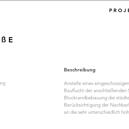
P R O J 
 ß E
Beschreibung
urg
Anstelle eines eingeschossige
Bauflucht der anschließenden 
Blockrandbebauung die städteb
Berücksichtigung der Nachbar
an die sehr unterschiedlich ho
denkmalgeschützten östlichen 
westlichen Nachbarn ist ein Sei