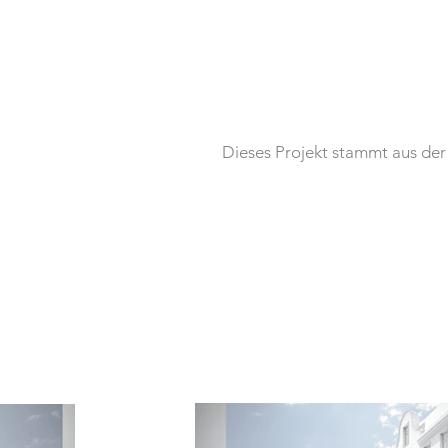
der Nachbarbebauung orientier
Die Außenwände im EG einschl.
Naturwerksteinverkleidung gepl
Diese werden durch horizontal
Betonwerkstein gegliedert. Di
Dieses Projekt stammt aus de