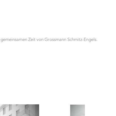
t.

 der Brüstungen 1.OG sind mit einer 
ant., die Obergeschosse mit einer Kratzputzfassade. 
e Bänder auf Höhe der Deckenplatten aus 
e Dächer werden als extensives Gründach.
r gemeinsamen Zeit von Grossmann Schmitz-Engels.