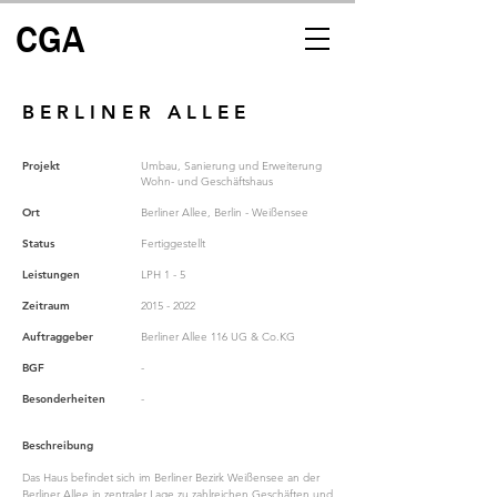
CGA
B E R L I N E R A L L E E
Projekt
Umbau, Sanierung und Erweiterung
Wohn- und Geschäftshaus
Ort
Berliner Allee, Berlin - Weißensee
Status
Fertiggestellt
Leistungen
LPH 1 - 5
Zeitraum
2015 - 2022
Auftraggeber
Berliner Allee 116 UG & Co.KG
BGF
-
Besonderheiten
-
Beschreibung
Das Haus befindet sich im Berliner Bezirk Weißensee an der 
Berliner Allee in zentraler Lage zu zahlreichen Geschäften und 